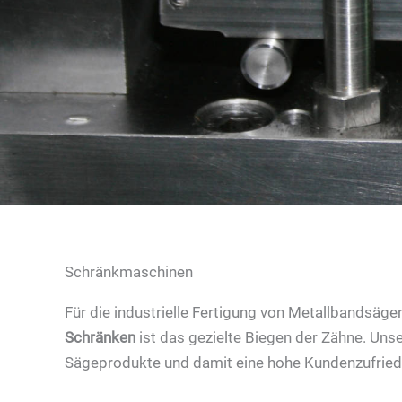
Schränkmaschinen
Für die industrielle Fertigung von Metallbandsäg
Schränken
ist das gezielte Biegen der Zähne. Unse
Sägeprodukte und damit eine hohe Kundenzufried