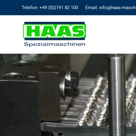
Zum
Telefon: +49 (0)2191 82 100
Email: info@haas-masch
Inhalt
springen