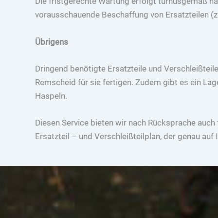
Die fristgerechte Wartung erfolgt turnusgemäß na
vorausschauende Beschaffung von Ersatzteilen (z.
Übrigens
Dringend benötigte Ersatzteile und Verschleißte
Remscheid für sie fertigen. Zudem gibt es ein L
Haspeln.
Diesen Service bieten wir nach Rücksprache auch
Ersatzteil – und Verschleißteilplan, der genau auf 