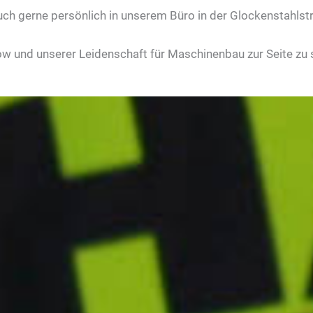
uch gerne persönlich in unserem Büro in der Glockenstahls
w und unserer Leidenschaft für Maschinenbau zur Seite zu 