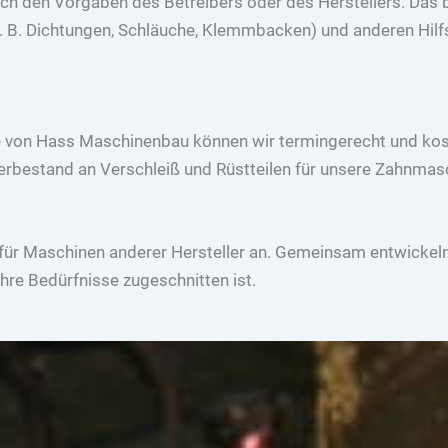
ch den Vorgaben des Betreibers oder des Herstellers. Das br
 B. Dichtungen, Schläuche, Klemmbacken) und anderen Hilfss
ile von Hass Maschinenbau können wir termingerecht und kos
agerbestand an Verschleiß und Rüstteilen für unsere Zahnma
 für Maschinen anderer Hersteller an. Gemeinsam entwickel
Ihre Bedürfnisse zugeschnitten ist.