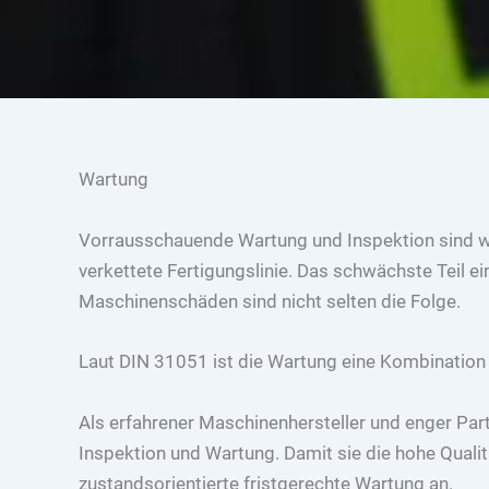
Wartung
Vorrausschauende Wartung und Inspektion sind we
verkettete Fertigungslinie. Das schwächste Teil e
Maschinenschäden sind nicht selten die Folge.
Laut DIN 31051 ist die Wartung eine Kombination
Als erfahrener Maschinenhersteller und enger Pa
Inspektion und Wartung. Damit sie die hohe Qualitä
zustandsorientierte fristgerechte Wartung an.